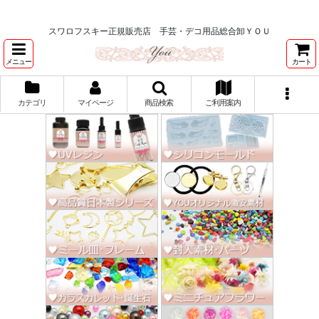
★スワロ122円～、UVレジン、デコパージュ、トールペイント、シルクスク
リーン激安★
スワロフスキー正規販売店 手芸・デコ用品総合卸ＹＯＵ
メニュー
カート
カテゴリ
マイページ
商品検索
ご利用案内