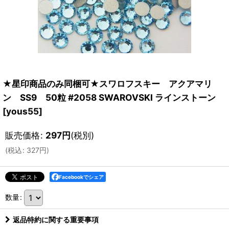
★星印商品のみ同梱可★スワロフスキー アクアマリ
ン SS9 50粒 #2058 SWAROVSKI ラインストーン
[
yous55
]
販売価格
:
297
円
(税別)
(
税込
:
327
円
)
Facebookでシェア
数量
:
返品特約に関する重要事項