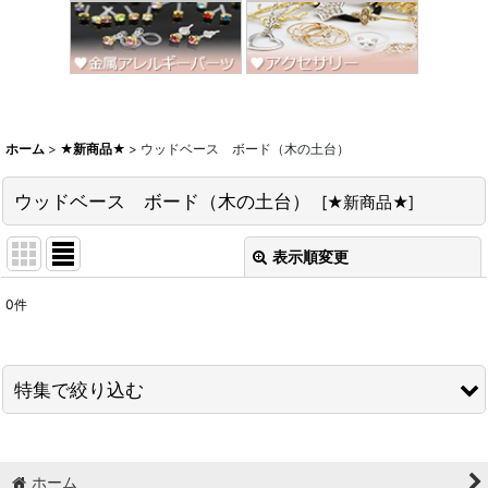
ホーム
>
★新商品★
>
ウッドベース ボード（木の土台）
ウッドベース ボード（木の土台）
[
★新商品★
]
表示順変更
閉じる
0
件
表示数
:
並び順
:
特集で絞り込む
絞り込む
スワロ＆ストーン大特価
ホーム