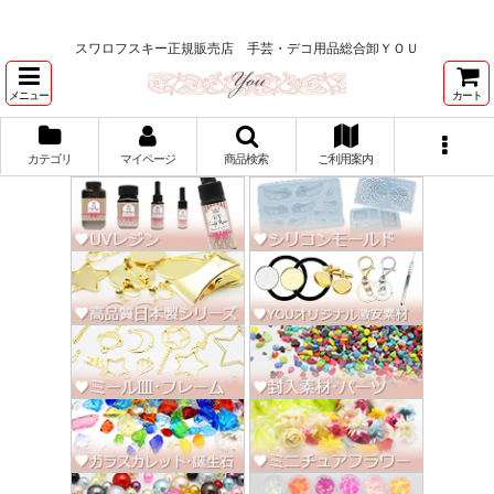
★スワロ122円～、UVレジン、デコパージュ、トールペイント、シルクスク
リーン激安★
スワロフスキー正規販売店 手芸・デコ用品総合卸ＹＯＵ
メニュー
カート
カテゴリ
マイページ
商品検索
ご利用案内