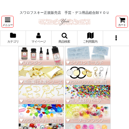
★スワロ122円～、UVレジン、デコパージュ、トールペイント、シルクスク
リーン激安★
スワロフスキー正規販売店 手芸・デコ用品総合卸ＹＯＵ
メニュー
カート
カテゴリ
マイページ
商品検索
ご利用案内