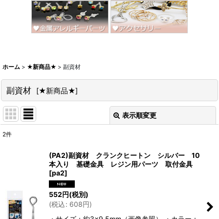
ホーム
>
★新商品★
>
副資材
副資材
[
★新商品★
]
表示順変更
閉じる
2
件
サブカテゴリ
:
(PA2)副資材 クランクヒートン シルバー 10
本入り 基礎金具 レジン用パーツ 取付金具
[
pa2
]
表示数
:
552
円
(税別)
(
税込
:
608
円
)
並び順
:
・サイズ：約3×9.5mm（画像参照） ・カラー：