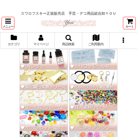
★スワロ122円～、UVレジン、デコパージュ、トールペイント、シルクスク
リーン激安★
スワロフスキー正規販売店 手芸・デコ用品総合卸ＹＯＵ
メニュー
カート
カテゴリ
マイページ
商品検索
ご利用案内