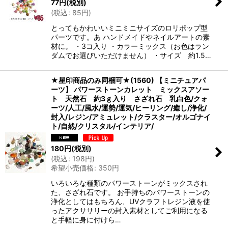
77
円
(税別)
(
税込
:
85
円
)
絞り込む
とってもかわいいミニミニサイズのロリポップ型
パーツです。あ ハンドメイドやネイルアートの素
材に。 ・3コ入り ・カラーミックス（お色はラン
ダムでお選びいただけません） ・サイズ 約1.5…
★星印商品のみ同梱可★(1560) 【ミニチュアパ
ーツ】 パワーストーンカレット ミックスアソー
ト 天然石 約3ｇ入り さざれ石 乳白色/クォ
ーツ/人工/風水/運勢/運気/ヒーリング/癒し/浄化/
封入/レジン/アミュレット/クラスター/オルゴナイ
ト/自然/クリスタル/インテリア/
180
円
(税別)
(
税込
:
198
円
)
希望小売価格
:
350
円
いろいろな種類のパワーストーンがミックスされ
た、さざれ石です。 お手持ちのパワーストーンの
浄化としてはもちろん、UVクラフトレジン液を使
ったアクササリーの封入素材としてご利用になる
と手軽に身に付けら…