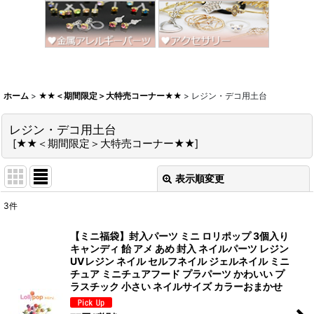
ホーム
>
★★＜期間限定＞大特売コーナー★★
>
レジン・デコ用土台
レジン・デコ用土台
[
★★＜期間限定＞大特売コーナー★★
]
表示順変更
閉じる
3
件
サブカテゴリ
:
【ミニ福袋】封入パーツ ミニ ロリポップ 3個入り
キャンディ 飴 アメ あめ 封入 ネイルパーツ レジン
表示数
:
UVレジン ネイル セルフネイル ジェルネイル ミニ
チュア ミニチュアフード プラパーツ かわいい プ
ラスチック 小さい ネイルサイズ カラーおまかせ
並び順
: