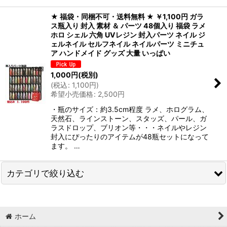
★ 福袋・同梱不可・送料無料 ★ ￥1,100円 ガラ
ス瓶入り 封入 素材 ＆ パーツ 48個入り 福袋 ラメ
ホロ シェル 六角 UVレジン 封入パーツ ネイル ジ
ェルネイル セルフネイル ネイルパーツ ミニチュ
ア ハンドメイド グッズ 大量 いっぱい
1,000
円
(税別)
(
税込
:
1,100
円
)
希望小売価格
:
2,500
円
・瓶のサイズ：約3.5cm程度 ラメ、ホログラム、
天然石、ラインストーン、スタッズ、パール、ガ
ラスドロップ、ブリオン等・・・ネイルやレジン
封入にぴったりのアイテムが48瓶セットになって
ます。 …
カテゴリで絞り込む
レジン・デコ用土台 (全商品)
ホーム
ミール皿・空枠・他