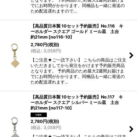
でにお時間がかかります。同梱品も一緒に発送の
ため配送遅れますので…
【高品質日本製 10セット予約販売】No.116 キ
ーホルダー スクエア ゴールド ミール皿 土台
約21mm
[
no116-10
]
2,780
円
(税別)
(
税込
:
3,058
円
)
【ご注意★ご一読下さい】 こちらの商品はご注文
いただきましてから発注をかけます予約販売商品
となります。 予約商品のため最大2週間お届けま
でにお時間がかかります。同梱品も一緒に発送の
ため配送遅れます…
【高品質日本製 10セット予約販売】No.117 キ
ーホルダー スクエア シルバー ミール皿 土台
約21mm
[
no117-10
]
2,780
円
(税別)
(
税込
:
3,058
円
)
【ご注意★ご一読下さい】 こちらの商品はご注文