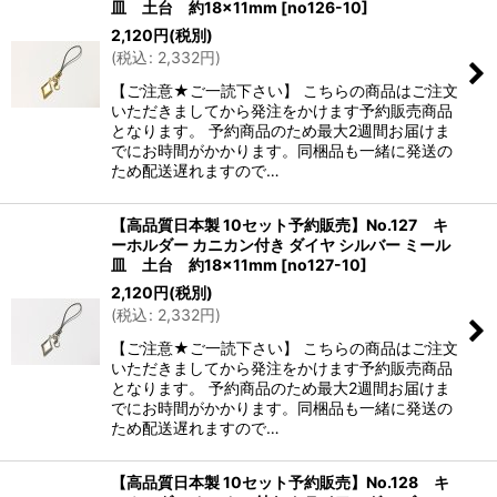
皿 土台 約18×11mm
[
no126-10
]
2,120
円
(税別)
(
税込
:
2,332
円
)
【ご注意★ご一読下さい】 こちらの商品はご注文
いただきましてから発注をかけます予約販売商品
となります。 予約商品のため最大2週間お届けま
でにお時間がかかります。同梱品も一緒に発送の
ため配送遅れますので…
【高品質日本製 10セット予約販売】No.127 キ
ーホルダー カニカン付き ダイヤ シルバー ミール
皿 土台 約18×11mm
[
no127-10
]
2,120
円
(税別)
(
税込
:
2,332
円
)
【ご注意★ご一読下さい】 こちらの商品はご注文
いただきましてから発注をかけます予約販売商品
となります。 予約商品のため最大2週間お届けま
でにお時間がかかります。同梱品も一緒に発送の
ため配送遅れますので…
【高品質日本製 10セット予約販売】No.128 キ