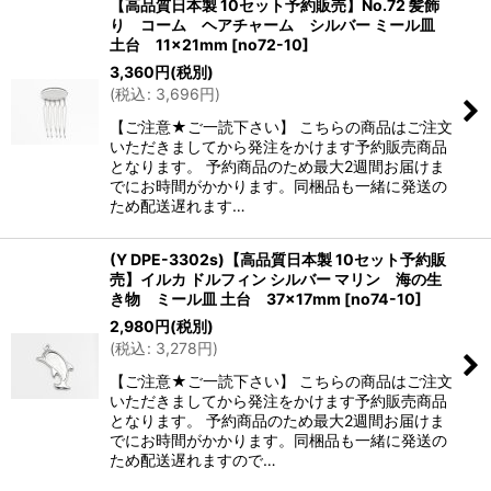
【高品質日本製 10セット予約販売】No.72 髪飾
り コーム ヘアチャーム シルバー ミール皿
土台 11×21mm
[
no72-10
]
3,360
円
(税別)
(
税込
:
3,696
円
)
【ご注意★ご一読下さい】 こちらの商品はご注文
いただきましてから発注をかけます予約販売商品
となります。 予約商品のため最大2週間お届けま
でにお時間がかかります。同梱品も一緒に発送の
ため配送遅れます…
(Y DPE-3302s)【高品質日本製 10セット予約販
売】イルカ ドルフィン シルバー マリン 海の生
き物 ミール皿 土台 37×17mm
[
no74-10
]
2,980
円
(税別)
(
税込
:
3,278
円
)
【ご注意★ご一読下さい】 こちらの商品はご注文
いただきましてから発注をかけます予約販売商品
となります。 予約商品のため最大2週間お届けま
でにお時間がかかります。同梱品も一緒に発送の
ため配送遅れますので…