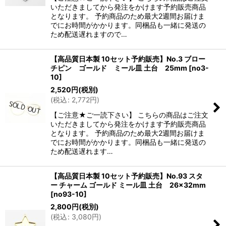
いただきましてから発注をかけます予約販売商品
となります。 予約商品のため最大2週間お届けま
でにお時間がかかります。同梱品も一緒に発送の
ため配送遅れますので…
【高品質日本製 10セット予約販売】No.3 ブロー
チピン ゴールド ミール皿 土台 25mm
[
no3-
10
]
2,520
円
(税別)
(
税込
:
2,772
円
)
【ご注意★ご一読下さい】 こちらの商品はご注文
いただきましてから発注をかけます予約販売商品
となります。 予約商品のため最大2週間お届けま
でにお時間がかかります。同梱品も一緒に発送の
ため配送遅れます…
【高品質日本製 10セット予約販売】No.93 スタ
ー チャーム ゴールド ミール皿 土台 26×32mm
[
no93-10
]
2,800
円
(税別)
(
税込
:
3,080
円
)