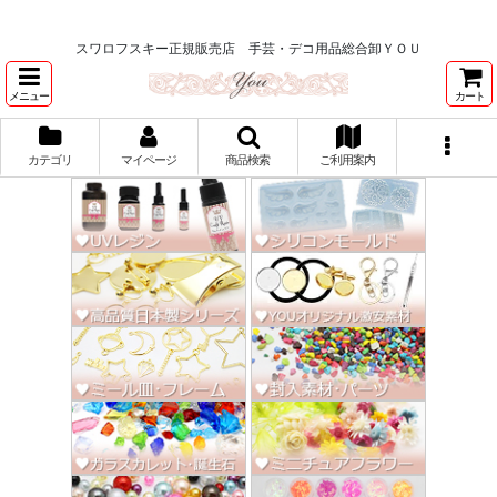
★スワロ122円～、UVレジン、デコパージュ、トールペイント、シルクスク
リーン激安★
スワロフスキー正規販売店 手芸・デコ用品総合卸ＹＯＵ
メニュー
カート
カテゴリ
マイページ
商品検索
ご利用案内