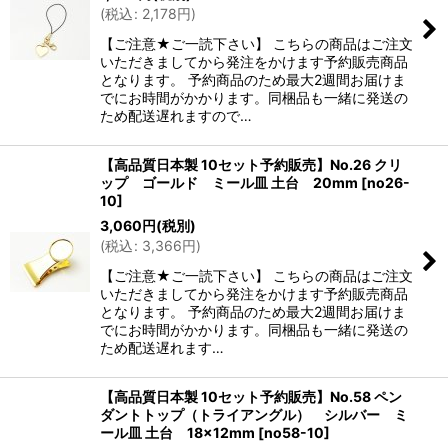
(
税込
:
2,178
円
)
【ご注意★ご一読下さい】 こちらの商品はご注文
いただきましてから発注をかけます予約販売商品
となります。 予約商品のため最大2週間お届けま
でにお時間がかかります。同梱品も一緒に発送の
ため配送遅れますので…
【高品質日本製 10セット予約販売】No.26 クリ
ップ ゴールド ミール皿 土台 20mm
[
no26-
10
]
3,060
円
(税別)
(
税込
:
3,366
円
)
【ご注意★ご一読下さい】 こちらの商品はご注文
いただきましてから発注をかけます予約販売商品
となります。 予約商品のため最大2週間お届けま
でにお時間がかかります。同梱品も一緒に発送の
ため配送遅れます…
【高品質日本製 10セット予約販売】No.58 ペン
ダントトップ（トライアングル） シルバー ミ
ール皿 土台 18×12mm
[
no58-10
]