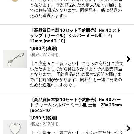
となります。 予約商品のため最大2週間お届けま
でにお時間がかかります。同梱品も一緒に発送の
ため配送遅れます…
【高品質日本製 10セット予約販売】No.40 スト
ラップ（サークル） シルバー ミール皿 土台
12mm
[
no40-10
]
1,980
円
(税別)
(
税込
:
2,178
円
)
【ご注意★ご一読下さい】 こちらの商品はご注文
いただきましてから発注をかけます予約販売商品
となります。 予約商品のため最大2週間お届けま
でにお時間がかかります。同梱品も一緒に発送の
ため配送遅れますので…
【高品質日本製 10セット予約販売】No.43 ハー
ト チャーム シルバー ミール皿 土台 23×25mm
[
no43-10
]
1,980
円
(税別)
(
税込
:
2,178
円
)
【ご注意★ご一読下さい】 こちらの商品はご注文