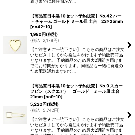
届けまでにお時間がか…
【高品質日本製 10セット予約販売】No.42 ハー
ト チャーム ゴールド ミール皿 土台 23×25mm
[
no42-10
]
1,980
円
(税別)
(
税込
:
2,178
円
)
【ご注意★ご一読下さい】 こちらの商品はご注文
いただきましてから発注をかけます予約販売商品
となります。 予約商品のため最大2週間お届けま
でにお時間がかかります。同梱品も一緒に発送の
ため配送遅れますので…
【高品質日本製 10セット予約販売】No.9 スカー
フピン（スクエア） ゴールド ミール皿 土台
21mm
[
no9-10
]
5,220
円
(税別)
(
税込
:
5,742
円
)
【ご注意★ご一読下さい】 こちらの商品はご注文
いただきましてから発注をかけます予約販売商品
となります。 予約商品のため最大2週間お届けま