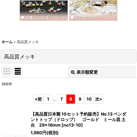
ホーム
>
高品質メッキ
高品質メッキ
表示順変更
閉じる
566
件
サブカテゴリ
:
«
前
1
...
7
8
9
10
次
»
表示数
:
【高品質日本製 10セット予約販売】No.13 ペンダ
ントトップ（ドロップ） ゴールド ミール皿 土
並び順
:
台 29×16mm
[
no13-10
]
1,980
円
(税別)