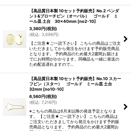
【高品質日本製 10セット予約販売】No.2 ペンダ
ント&ブローチピン（オーバル） ゴールド ミ
ール皿 土台 30×40mm
[
no2-10
]
3,360
円
(税別)
(
税込
:
3,696
円
)
【ご注意★ご一読下さい】 こちらの商品はご注文
いただきましてから発注をかけます予約販売商品
となります。 予約商品のため最大2週間お届けま
でにお時間がかかります。同梱品も一緒に発送の
ため配送遅れますので…
【高品質日本製 10セット予約販売】No.10 スカー
フピン（スター） ゴールド ミール皿 土台
32mm
[
no10-10
]
6,560
円
(税別)
(
税込
:
7,216
円
)
※こちらの商品は6月末以降の発送予定となりま
す。 【ご注意★ご一読下さい】 こちらの商品は
ご注文いただきましてから発注をかけます予約販
売商品となります。 予約商品のため最大2週間お