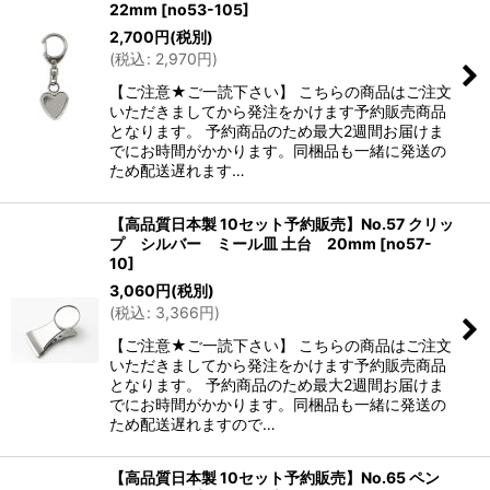
22mm
[
no53-105
]
2,700
円
(税別)
(
税込
:
2,970
円
)
【ご注意★ご一読下さい】 こちらの商品はご注文
いただきましてから発注をかけます予約販売商品
となります。 予約商品のため最大2週間お届けま
でにお時間がかかります。同梱品も一緒に発送の
ため配送遅れます…
【高品質日本製 10セット予約販売】No.57 クリッ
プ シルバー ミール皿 土台 20mm
[
no57-
10
]
3,060
円
(税別)
(
税込
:
3,366
円
)
【ご注意★ご一読下さい】 こちらの商品はご注文
いただきましてから発注をかけます予約販売商品
となります。 予約商品のため最大2週間お届けま
でにお時間がかかります。同梱品も一緒に発送の
ため配送遅れますので…
【高品質日本製 10セット予約販売】No.65 ペン