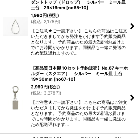
ダントトップ（ドロップ） シルバー ミール皿
土台 29×16mm
[
no65-10
]
1,980
円
(税別)
(
税込
:
2,178
円
)
【ご注意★ご一読下さい】 こちらの商品はご注文
いただきましてから発注をかけます予約販売商品
となります。 予約商品のため最大2週間お届けま
でにお時間がかかります。同梱品も一緒に発送の
ため配送遅れますので…
【高品質日本製 10セット予約販売】No.67 キーホ
ルダー（スクエア） シルバー ミール皿 土台
19×30mm
[
no67-10
]
2,980
円
(税別)
(
税込
:
3,278
円
)
【ご注意★ご一読下さい】 こちらの商品はご注文
いただきましてから発注をかけます予約販売商品
となります。 予約商品のため最大2週間お届けま
でにお時間がかかります。同梱品も一緒に発送の
ため配送遅れます…