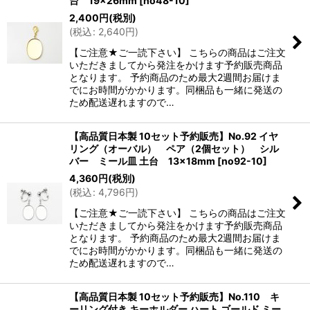
台 19×26mm
[
no48-10
]
2,400
円
(税別)
(
税込
:
2,640
円
)
【ご注意★ご一読下さい】 こちらの商品はご注文
いただきましてから発注をかけます予約販売商品
となります。 予約商品のため最大2週間お届けま
でにお時間がかかります。同梱品も一緒に発送の
ため配送遅れますので…
【高品質日本製 10セット予約販売】No.92 イヤ
リング（オーバル） ペア（2個セット） シル
バー ミール皿 土台 13×18mm
[
no92-10
]
4,360
円
(税別)
(
税込
:
4,796
円
)
【ご注意★ご一読下さい】 こちらの商品はご注文
いただきましてから発注をかけます予約販売商品
となります。 予約商品のため最大2週間お届けま
でにお時間がかかります。同梱品も一緒に発送の
ため配送遅れますので…
【高品質日本製 10セット予約販売】No.110 キ
ーリング付き キーホルダー ハート ゴールド ミー