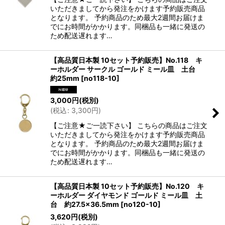
いただきましてから発注をかけます予約販売商品
となります。 予約商品のため最大2週間お届けま
でにお時間がかかります。同梱品も一緒に発送の
ため配送遅れます…
【高品質日本製 10セット予約販売】No.118 キ
ーホルダー サークル ゴールド ミール皿 土台
約25mm
[
no118-10
]
3,000
円
(税別)
(
税込
:
3,300
円
)
【ご注意★ご一読下さい】 こちらの商品はご注文
いただきましてから発注をかけます予約販売商品
となります。 予約商品のため最大2週間お届けま
でにお時間がかかります。同梱品も一緒に発送の
ため配送遅れます…
【高品質日本製 10セット予約販売】No.120 キ
ーホルダー ダイヤモンド ゴールド ミール皿 土
台 約27.5×36.5mm
[
no120-10
]
3,620
円
(税別)