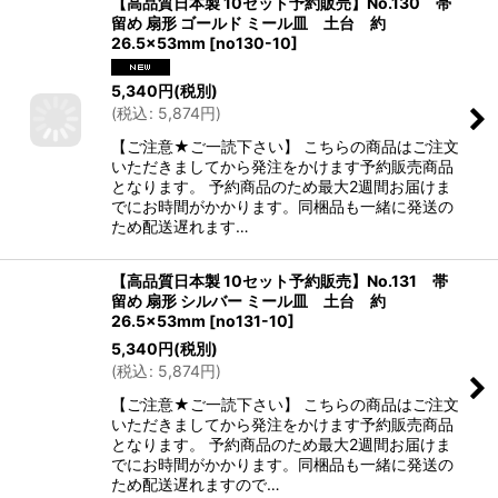
【高品質日本製 10セット予約販売】No.130 帯
留め 扇形 ゴールド ミール皿 土台 約
26.5×53mm
[
no130-10
]
5,340
円
(税別)
(
税込
:
5,874
円
)
【ご注意★ご一読下さい】 こちらの商品はご注文
いただきましてから発注をかけます予約販売商品
となります。 予約商品のため最大2週間お届けま
でにお時間がかかります。同梱品も一緒に発送の
ため配送遅れます…
【高品質日本製 10セット予約販売】No.131 帯
留め 扇形 シルバー ミール皿 土台 約
26.5×53mm
[
no131-10
]
5,340
円
(税別)
(
税込
:
5,874
円
)
【ご注意★ご一読下さい】 こちらの商品はご注文
いただきましてから発注をかけます予約販売商品
となります。 予約商品のため最大2週間お届けま
でにお時間がかかります。同梱品も一緒に発送の
ため配送遅れますので…