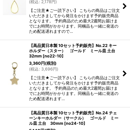
(
税込
:
2,178
円
)
絞り込む
【ご注意★ご一読下さい】 こちらの商品はご注文
いただきましてから発注をかけます予約販売商品
となります。 予約商品のため最大2週間お届けま
でにお時間がかかります。同梱品も一緒に発送の
ため配送遅れますので…
【高品質日本製 10セット予約販売】No.22 キー
ホルダー（スター） ゴールド ミール皿 土台
32mm
[
no22-10
]
3,360
円
(税別)
(
税込
:
3,696
円
)
【ご注意★ご一読下さい】 こちらの商品はご注文
いただきましてから発注をかけます予約販売商品
となります。 予約商品のため最大2週間お届けま
でにお時間がかかります。同梱品も一緒に発送の
ため配送遅れます…
【高品質日本製 10セット予約販売】No.24 チェ
ーンキーホルダー（サークル） ゴールド ミー
ル皿 土台 30mm
[
no24-10
]