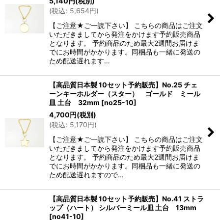
5,140
円
(税別)
(
税込
:
5,654
円
)
【ご注意★ご一読下さい】 こちらの商品はご注文
いただきましてから発注をかけます予約販売商品
となります。 予約商品のため最大2週間お届けま
でにお時間がかかります。同梱品も一緒に発送の
ため配送遅れます…
【高品質日本製 10セット予約販売】No.25 チェ
ーンキーホルダー（スター） ゴールド ミール
皿 土台 32mm
[
no25-10
]
4,700
円
(税別)
(
税込
:
5,170
円
)
【ご注意★ご一読下さい】 こちらの商品はご注文
いただきましてから発注をかけます予約販売商品
となります。 予約商品のため最大2週間お届けま
でにお時間がかかります。同梱品も一緒に発送の
ため配送遅れますので…
【高品質日本製 10セット予約販売】No.41 ストラ
ップ（ハート） シルバーミール皿 土台 13mm
[
no41-10
]