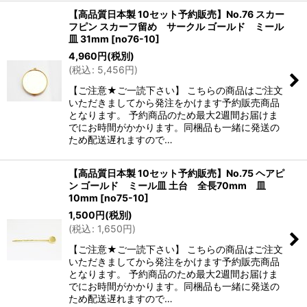
【高品質日本製 10セット予約販売】No.76 スカー
フピン スカーフ留め サークル ゴールド ミール
皿 31mm
[
no76-10
]
4,960
円
(税別)
(
税込
:
5,456
円
)
【ご注意★ご一読下さい】 こちらの商品はご注文
いただきましてから発注をかけます予約販売商品
となります。 予約商品のため最大2週間お届けま
でにお時間がかかります。同梱品も一緒に発送の
ため配送遅れますので…
【高品質日本製 10セット予約販売】No.75 ヘアピ
ン ゴールド ミール皿 土台 全長70mm 皿
10mm
[
no75-10
]
1,500
円
(税別)
(
税込
:
1,650
円
)
【ご注意★ご一読下さい】 こちらの商品はご注文
いただきましてから発注をかけます予約販売商品
となります。 予約商品のため最大2週間お届けま
でにお時間がかかります。同梱品も一緒に発送の
ため配送遅れますので…