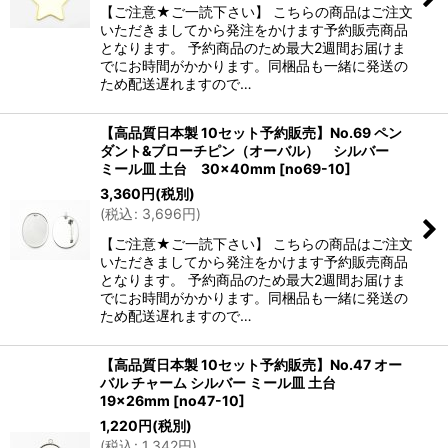
【ご注意★ご一読下さい】 こちらの商品はご注文
いただきましてから発注をかけます予約販売商品
となります。 予約商品のため最大2週間お届けま
でにお時間がかかります。同梱品も一緒に発送の
ため配送遅れますので…
【高品質日本製 10セット予約販売】No.69 ペン
ダント&ブローチピン（オーバル） シルバー
ミール皿 土台 30×40mm
[
no69-10
]
3,360
円
(税別)
(
税込
:
3,696
円
)
【ご注意★ご一読下さい】 こちらの商品はご注文
いただきましてから発注をかけます予約販売商品
となります。 予約商品のため最大2週間お届けま
でにお時間がかかります。同梱品も一緒に発送の
ため配送遅れますので…
【高品質日本製 10セット予約販売】No.47 オー
バル チャーム シルバー ミール皿 土台
19×26mm
[
no47-10
]
1,220
円
(税別)
(
税込
:
1,342
円
)