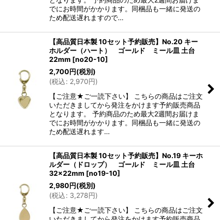
でにお時間がかかります。同梱品も一緒に発送の
ため配送遅れますので…
【高品質日本製 10セット予約販売】No.20 キー
ホルダー（ハート） ゴールド ミール皿 土台
22mm
[
no20-10
]
2,700
円
(税別)
(
税込
:
2,970
円
)
【ご注意★ご一読下さい】 こちらの商品はご注文
いただきましてから発注をかけます予約販売商品
となります。 予約商品のため最大2週間お届けま
でにお時間がかかります。同梱品も一緒に発送の
ため配送遅れます…
【高品質日本製 10セット予約販売】No.19 キーホ
ルダー（ドロップ） ゴールド ミール皿 土台
32×22mm
[
no19-10
]
2,980
円
(税別)
(
税込
:
3,278
円
)
【ご注意★ご一読下さい】 こちらの商品はご注文
いただきましてから発注をかけます予約販売商品