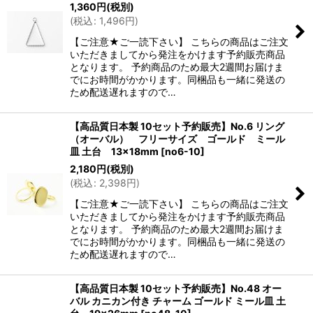
1,360
円
(税別)
(
税込
:
1,496
円
)
【ご注意★ご一読下さい】 こちらの商品はご注文
いただきましてから発注をかけます予約販売商品
となります。 予約商品のため最大2週間お届けま
でにお時間がかかります。同梱品も一緒に発送の
ため配送遅れますので…
【高品質日本製 10セット予約販売】No.6 リング
（オーバル） フリーサイズ ゴールド ミール
皿 土台 13×18mm
[
no6-10
]
2,180
円
(税別)
(
税込
:
2,398
円
)
【ご注意★ご一読下さい】 こちらの商品はご注文
いただきましてから発注をかけます予約販売商品
となります。 予約商品のため最大2週間お届けま
でにお時間がかかります。同梱品も一緒に発送の
ため配送遅れますので…
【高品質日本製 10セット予約販売】No.48 オー
バル カニカン付き チャーム ゴールド ミール皿 土