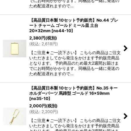
でにお時間がかかります。同梱品も一緒に発送の
ため配送遅れますので…
【高品質日本製 10セット予約販売】No.44 プレ
ート チャーム ゴールド ミール皿 土台
20×32mm
[
no44-10
]
2,380
円
(税別)
(
税込
:
2,618
円
)
【ご注意★ご一読下さい】 こちらの商品はご注文
いただきましてから発注をかけます予約販売商品
となります。 予約商品のため最大2週間お届けま
でにお時間がかかります。同梱品も一緒に発送の
ため配送遅れますので…
【高品質日本製 10セット予約販売】No.35 キー
ホルダーパーツ 馬蹄型 ゴールド 16×59mm
[
no35-10
]
2,000
円
(税別)
(
税込
:
2,200
円
)
【ご注意★ご一読下さい】 こちらの商品はご注文
いただきましてから発注をかけます予約販売商品
となります。 予約商品のため最大2週間お届けま