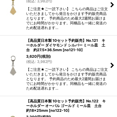
(
税込
:
3,982
円
)
【ご注意★ご一読下さい】 こちらの商品はご注文
いただきましてから発注をかけます予約販売商品
となります。 予約商品のため最大2週間お届けま
でにお時間がかかります。同梱品も一緒に発送の
ため配送遅れます…
【高品質日本製 10セット予約販売】No.121 キ
ーホルダー ダイヤモンド シルバー ミール皿 土
台 約27.5×36.5mm
[
no121-10
]
3,620
円
(税別)
(
税込
:
3,982
円
)
【ご注意★ご一読下さい】 こちらの商品はご注文
いただきましてから発注をかけます予約販売商品
となります。 予約商品のため最大2週間お届けま
でにお時間がかかります。同梱品も一緒に発送の
ため配送遅れます…
【高品質日本製 10セット予約販売】No.122 キ
ーホルダー オーバル ゴールド ミール皿 土台
約18×25mm
[
no122-10
]
3,200
円
(税別)