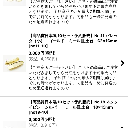
【ご注意★ご一読下さい】 こちらの商品はご注文
いただきましてから発注をかけます予約販売商品
となります。 予約商品のため最大2週間お届けま
でにお時間がかかります。同梱品も一緒に発送の
ため配送遅れますので…
【高品質日本製 10セット予約販売】No.11 バレッ
タ（小） ゴールド ミール皿 土台 62×16mm
[
no11-10
]
3,880
円
(税別)
(
税込
:
4,268
円
)
【ご注意★ご一読下さい】 こちらの商品はご注文
いただきましてから発注をかけます予約販売商品
となります。 予約商品のため最大2週間お届けま
でにお時間がかかります。同梱品も一緒に発送の
ため配送遅れますので…
【高品質日本製 10セット予約販売】No.18 ネクタ
イピン シルバー ミール皿 土台 18×13mm
[
no18-10
]
3,560
円
(税別)
(
税込
:
3,916
円
)