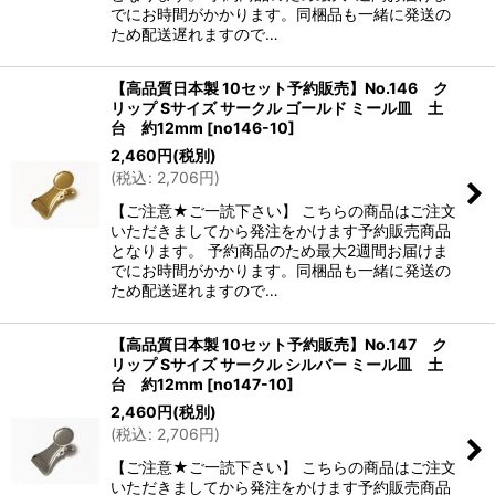
でにお時間がかかります。同梱品も一緒に発送の
ため配送遅れますので…
【高品質日本製 10セット予約販売】No.146 ク
リップ Sサイズ サークル ゴールド ミール皿 土
台 約12mm
[
no146-10
]
2,460
円
(税別)
(
税込
:
2,706
円
)
【ご注意★ご一読下さい】 こちらの商品はご注文
いただきましてから発注をかけます予約販売商品
となります。 予約商品のため最大2週間お届けま
でにお時間がかかります。同梱品も一緒に発送の
ため配送遅れますので…
【高品質日本製 10セット予約販売】No.147 ク
リップ Sサイズ サークル シルバー ミール皿 土
台 約12mm
[
no147-10
]
2,460
円
(税別)
(
税込
:
2,706
円
)
【ご注意★ご一読下さい】 こちらの商品はご注文
いただきましてから発注をかけます予約販売商品