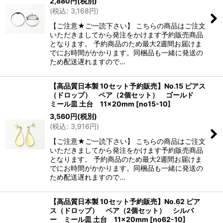
2,880
円
(税別)
(
税込
:
3,168
円
)
【ご注意★ご一読下さい】 こちらの商品はご注文
いただきましてから発注をかけます予約販売商品
となります。 予約商品のため最大2週間お届けま
でにお時間がかかります。同梱品も一緒に発送の
ため配送遅れますので…
【高品質日本製 10セット予約販売】No.15 ピアス
（ドロップ） ペア（2個セット） ゴールド
ミール皿 土台 11×20mm
[
no15-10
]
3,560
円
(税別)
(
税込
:
3,916
円
)
【ご注意★ご一読下さい】 こちらの商品はご注文
いただきましてから発注をかけます予約販売商品
となります。 予約商品のため最大2週間お届けま
でにお時間がかかります。同梱品も一緒に発送の
ため配送遅れますので…
【高品質日本製 10セット予約販売】No.62 ピア
ス（ドロップ） ペア（2個セット） シルバ
ー ミール皿 土台 11×20mm
[
no62-10
]