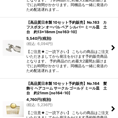
でにお時間がかかります。同梱品も一緒に発送の
ため配送遅れます…
【高品質日本製 10セット予約販売】No.163 カ
フスボタン オーバル ペア シルバー ミール皿 土
台 約13×18mm
[
no163-10
]
5,540
円
(税別)
(
税込
:
6,094
円
)
【ご注意★ご一読下さい】 こちらの商品はご注文
いただきましてから発注をかけます予約販売商品
となります。 予約商品のため最大2週間お届けま
でにお時間がかかります。同梱品も一緒に発送の
ため配送遅れます…
【高品質日本製 10セット予約販売】No.164 髪
飾り ヘアコーム サークル ゴールド ミール皿 土
台 約21mm
[
no164-10
]
4,760
円
(税別)
(
税込
:
5,236
円
)
【ご注意★ご一読下さい】 こちらの商品はご注文
いただきましてから発注をかけます予約販売商品