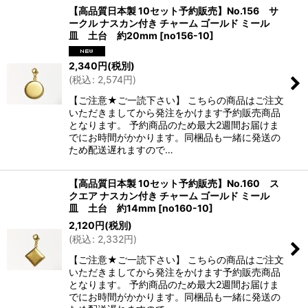
【高品質日本製 10セット予約販売】No.156 サ
ークル ナスカン付き チャーム ゴールド ミール
皿 土台 約20mm
[
no156-10
]
2,340
円
(税別)
(
税込
:
2,574
円
)
【ご注意★ご一読下さい】 こちらの商品はご注文
いただきましてから発注をかけます予約販売商品
となります。 予約商品のため最大2週間お届けま
でにお時間がかかります。同梱品も一緒に発送の
ため配送遅れますので…
【高品質日本製 10セット予約販売】No.160 ス
クエア ナスカン付き チャーム ゴールド ミール
皿 土台 約14mm
[
no160-10
]
2,120
円
(税別)
(
税込
:
2,332
円
)
【ご注意★ご一読下さい】 こちらの商品はご注文
いただきましてから発注をかけます予約販売商品
となります。 予約商品のため最大2週間お届けま
でにお時間がかかります。同梱品も一緒に発送の