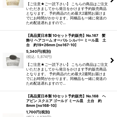
【ご注意★ご一読下さい】 こちらの商品はご注文
いただきましてから発注をかけます予約販売商品
となります。 予約商品のため最大2週間お届けま
でにお時間がかかります。同梱品も一緒に発送の
ため配送遅れますので…
【高品質日本製 10セット予約販売】No.167 髪
飾り ヘアコーム オーバル シルバー ミール皿 土
台 約19×26mm
[
no167-10
]
5,340
円
(税別)
(
税込
:
5,874
円
)
【ご注意★ご一読下さい】 こちらの商品はご注文
いただきましてから発注をかけます予約販売商品
となります。 予約商品のため最大2週間お届けま
でにお時間がかかります。同梱品も一緒に発送の
ため配送遅れますので…
【高品質日本製 10セット予約販売】No.168 ヘ
アピン スクエア ゴールド ミール皿 土台 約
8mm
[
no168-10
]
1,700
円
(税別)