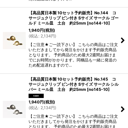
【高品質日本製 10セット予約販売】No.144 コ
サージュクリップ ピン付き Sサイズ サークル ゴー
ルド ミール皿 土台 約25mm
[
no144-10
]
1,940
円
(税別)
(
税込
:
2,134
円
)
【ご注意★ご一読下さい】 こちらの商品はご注文
いただきましてから発注をかけます予約販売商品
となります。 予約商品のため最大2週間お届けま
でにお時間がかかります。同梱品も一緒に発送の
ため配送遅れますので…
【高品質日本製 10セット予約販売】No.145 コ
サージュクリップ ピン付き Sサイズ サークル シル
バー ミール皿 土台 約25mm
[
no145-10
]
1,940
円
(税別)
(
税込
:
2,134
円
)
【ご注意★ご一読下さい】 こちらの商品はご注文
いただきましてから発注をかけます予約販売商品
となります。 予約商品のため最大2週間お届けま