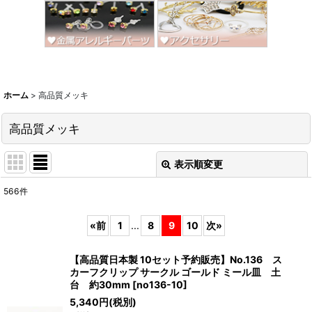
ホーム
>
高品質メッキ
高品質メッキ
表示順変更
閉じる
566
件
サブカテゴリ
:
«
前
1
...
8
9
10
次
»
表示数
:
【高品質日本製 10セット予約販売】No.136 ス
カーフクリップ サークル ゴールド ミール皿 土
並び順
:
台 約30mm
[
no136-10
]
5,340
円
(税別)