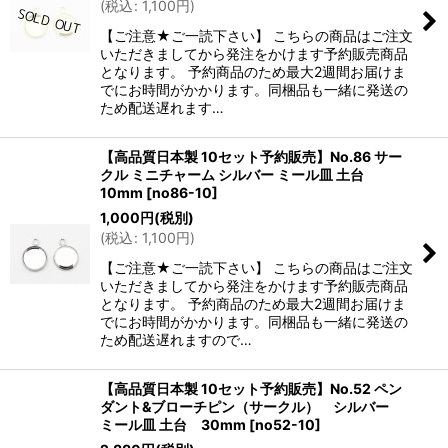
(
税込
:
1,100
円
)
【ご注意★ご一読下さい】 こちらの商品はご注文
いただきましてから発注をかけます予約販売商品
となります。 予約商品のため最大2週間お届けま
でにお時間がかかります。同梱品も一緒に発送の
ため配送遅れます…
【高品質日本製 10セット予約販売】No.86 サー
クル ミニチャーム シルバー ミール皿 土台
10mm
[
no86-10
]
1,000
円
(税別)
(
税込
:
1,100
円
)
【ご注意★ご一読下さい】 こちらの商品はご注文
いただきましてから発注をかけます予約販売商品
となります。 予約商品のため最大2週間お届けま
でにお時間がかかります。同梱品も一緒に発送の
ため配送遅れますので…
【高品質日本製 10セット予約販売】No.52 ペン
ダント&ブローチピン（サークル） シルバー
ミール皿 土台 30mm
[
no52-10
]