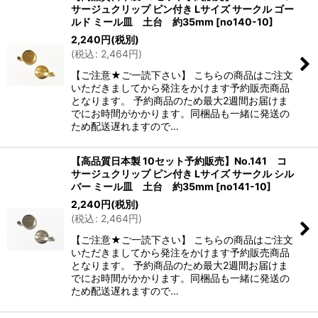
サージュクリップ ピン付き Lサイズ サークル ゴー
ルド ミール皿 土台 約35mm
[
no140-10
]
2,240
円
(税別)
(
税込
:
2,464
円
)
【ご注意★ご一読下さい】 こちらの商品はご注文
いただきましてから発注をかけます予約販売商品
となります。 予約商品のため最大2週間お届けま
でにお時間がかかります。同梱品も一緒に発送の
ため配送遅れますので…
【高品質日本製 10セット予約販売】No.141 コ
サージュクリップ ピン付き Lサイズ サークル シル
バー ミール皿 土台 約35mm
[
no141-10
]
2,240
円
(税別)
(
税込
:
2,464
円
)
【ご注意★ご一読下さい】 こちらの商品はご注文
いただきましてから発注をかけます予約販売商品
となります。 予約商品のため最大2週間お届けま
でにお時間がかかります。同梱品も一緒に発送の
ため配送遅れますので…