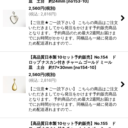
皿 土台 約24mm
[
no153-10
]
2,560
円
(税別)
(
税込
:
2,816
円
)
【ご注意★ご一読下さい】 こちらの商品はご注文
いただきましてから発注をかけます予約販売商品
となります。 予約商品のため最大2週間お届けま
でにお時間がかかります。同梱品も一緒に発送の
ため配送遅れますので…
【高品質日本製 10セット予約販売】No.154 ド
ロップ ナスカン付き チャーム ゴールド ミール
皿 土台 約17×30mm
[
no154-10
]
2,560
円
(税別)
(
税込
:
2,816
円
)
【ご注意★ご一読下さい】 こちらの商品はご注文
いただきましてから発注をかけます予約販売商品
となります。 予約商品のため最大2週間お届けま
でにお時間がかかります。同梱品も一緒に発送の
ため配送遅れますので…
【高品質日本製 10セット予約販売】No.155 ド