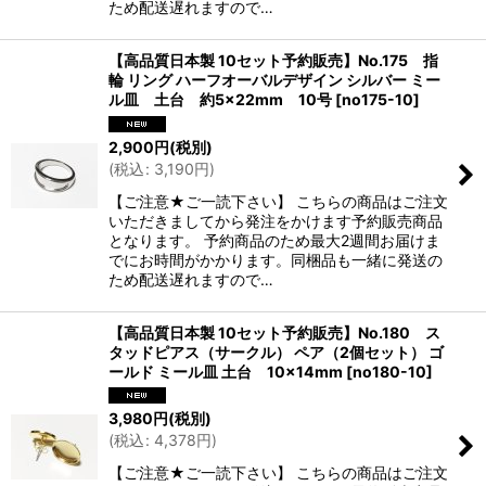
ため配送遅れますので…
【高品質日本製 10セット予約販売】No.175 指
輪 リング ハーフオーバルデザイン シルバー ミー
ル皿 土台 約5×22mm 10号
[
no175-10
]
2,900
円
(税別)
(
税込
:
3,190
円
)
【ご注意★ご一読下さい】 こちらの商品はご注文
いただきましてから発注をかけます予約販売商品
となります。 予約商品のため最大2週間お届けま
でにお時間がかかります。同梱品も一緒に発送の
ため配送遅れますので…
【高品質日本製 10セット予約販売】No.180 ス
タッドピアス（サークル） ペア（2個セット） ゴ
ールド ミール皿 土台 10×14mm
[
no180-10
]
3,980
円
(税別)
(
税込
:
4,378
円
)
【ご注意★ご一読下さい】 こちらの商品はご注文