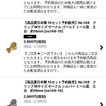
となります。 予約商品のため最大2週間お届けま
でにお時間がかかります。同梱品も一緒に発送の
ため配送遅れますので…
【高品質日本製 10セット予約販売】No.148 ク
リップ Mサイズ サークル ゴールド ミール皿 土
台 約16mm
[
no148-10
]
2,860
円
(税別)
(
税込
:
3,146
円
)
【ご注意★ご一読下さい】 こちらの商品はご注文
いただきましてから発注をかけます予約販売商品
となります。 予約商品のため最大2週間お届けま
でにお時間がかかります。同梱品も一緒に発送の
ため配送遅れますので…
【高品質日本製 10セット予約販売】No.149 ク
リップ Mサイズ サークル シルバー ミール皿 土
台 約16mm
[
no149-10
]
2,860
円
(税別)
(
税込
:
3,146
円
)