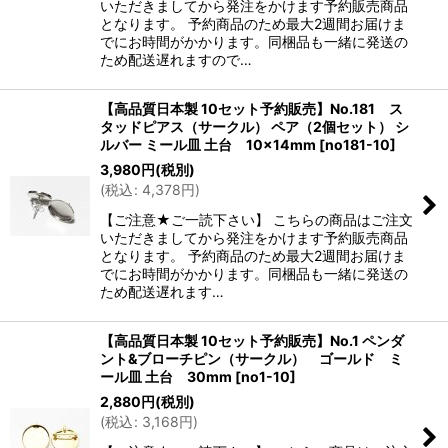
いただきましてから発注をかけます予約販売商品
となります。 予約商品のため最大2週間お届けま
でにお時間がかかります。同梱品も一緒に発送の
ため配送遅れますので…
【高品質日本製 10セット予約販売】No.181 ス
タッドピアス（サークル） ペア（2個セット） シ
ルバー ミール皿 土台 10×14mm
[
no181-10
]
3,980
円
(税別)
(
税込
:
4,378
円
)
【ご注意★ご一読下さい】 こちらの商品はご注文
いただきましてから発注をかけます予約販売商品
となります。 予約商品のため最大2週間お届けま
でにお時間がかかります。同梱品も一緒に発送の
ため配送遅れます…
【高品質日本製 10セット予約販売】No.1 ペンダ
ント&ブローチピン（サークル） ゴールド ミ
ール皿 土台 30mm
[
no1-10
]
2,880
円
(税別)
(
税込
:
3,168
円
)