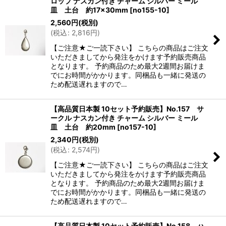
ロップ ナスカン付き チャーム シルバー ミール
皿 土台 約17×30mm
[
no155-10
]
2,560
円
(税別)
(
税込
:
2,816
円
)
【ご注意★ご一読下さい】 こちらの商品はご注文
いただきましてから発注をかけます予約販売商品
となります。 予約商品のため最大2週間お届けま
でにお時間がかかります。同梱品も一緒に発送の
ため配送遅れますので…
【高品質日本製 10セット予約販売】No.157 サ
ークル ナスカン付き チャーム シルバー ミール
皿 土台 約20mm
[
no157-10
]
2,340
円
(税別)
(
税込
:
2,574
円
)
【ご注意★ご一読下さい】 こちらの商品はご注文
いただきましてから発注をかけます予約販売商品
となります。 予約商品のため最大2週間お届けま
でにお時間がかかります。同梱品も一緒に発送の
ため配送遅れますので…
【高品質日本製 10セット予約販売】No.158 ハ