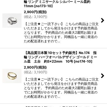
輪 リング ミニサークル シルバー ミール皿約
11mm
[
no173-10
]
2,900
円
(税別)
(
税込
:
3,190
円
)
【ご注意★ご一読下さい】 こちらの商品はご注文
いただきましてから発注をかけます予約販売商品
となります。 予約商品のため最大2週間お届けま
でにお時間がかかります。同梱品も一緒に発送の
ため配送遅れますので…
【高品質日本製 10セット予約販売】No.174 指
輪 リング ハーフオーバルデザイン ゴールド ミー
ル皿 土台 約5×22mm 10号
[
no174-10
]
2,900
円
(税別)
(
税込
:
3,190
円
)
【ご注意★ご一読下さい】 こちらの商品はご注文
いただきましてから発注をかけます予約販売商品
となります。 予約商品のため最大2週間お届けま
でにお時間がかかります。同梱品も一緒に発送の
ため配送遅れますので…