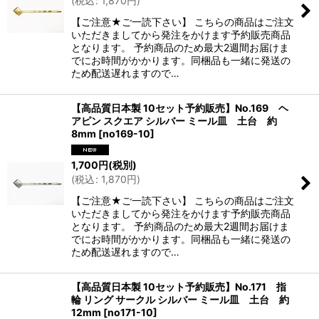
(
税込
:
1,870
円
)
【ご注意★ご一読下さい】 こちらの商品はご注文
いただきましてから発注をかけます予約販売商品
となります。 予約商品のため最大2週間お届けま
でにお時間がかかります。同梱品も一緒に発送の
ため配送遅れますので…
【高品質日本製 10セット予約販売】No.169 ヘ
アピン スクエア シルバー ミール皿 土台 約
8mm
[
no169-10
]
1,700
円
(税別)
(
税込
:
1,870
円
)
【ご注意★ご一読下さい】 こちらの商品はご注文
いただきましてから発注をかけます予約販売商品
となります。 予約商品のため最大2週間お届けま
でにお時間がかかります。同梱品も一緒に発送の
ため配送遅れますので…
【高品質日本製 10セット予約販売】No.171 指
輪 リング サークル シルバー ミール皿 土台 約
12mm
[
no171-10
]