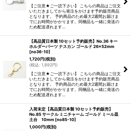
【ご注意★ご一読下さい】 こちらの商品はご注文
いただきましてから発注をかけます予約販売商品
となります。 予約商品のため最大2週間お届けま
でにお時間がかかります。同梱品も一緒に発送の
ため配送遅れます…
【高品質日本製 10セット予約販売】No.36 キー
ホルダーパーツ ナスカン ゴールド 26×52mm
[
no36-10
]
1,720
円
(税別)
(
税込
:
1,892
円
)
【ご注意★ご一読下さい】 こちらの商品はご注文
いただきましてから発注をかけます予約販売商品
となります。 予約商品のため最大2週間お届けま
でにお時間がかかります。同梱品も一緒に発送の
ため配送遅れます…
入荷未定【高品質日本製 10セット予約販売】
No.85 サークル ミニチャーム ゴールド ミール皿
土台 10mm
[
no85-10
]
1,000
円
(税別)