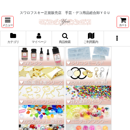
★スワロ122円～、UVレジン、デコパージュ、トールペイント、シルクスク
リーン激安★
スワロフスキー正規販売店 手芸・デコ用品総合卸ＹＯＵ
メニュー
カート
カテゴリ
マイページ
商品検索
ご利用案内