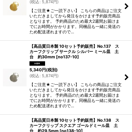
(
税込
:
5,874
円
)
絞り込む
【ご注意★ご一読下さい】 こちらの商品はご注文
いただきましてから発注をかけます予約販売商品
となります。 予約商品のため最大2週間お届けま
でにお時間がかかります。同梱品も一緒に発送の
ため配送遅れますので…
【高品質日本製 10セット予約販売】No.137 ス
カーフクリップ サークル シルバー ミール皿 土
台 約30mm
[
no137-10
]
5,340
円
(税別)
(
税込
:
5,874
円
)
【ご注意★ご一読下さい】 こちらの商品はご注文
いただきましてから発注をかけます予約販売商品
となります。 予約商品のため最大2週間お届けま
でにお時間がかかります。同梱品も一緒に発送の
ため配送遅れますので…
【高品質日本製 10セット予約販売】No.138 ス
カーフクリップ スクエア ゴールドミール皿 土
台 約29.5mm
[
no138-10
]