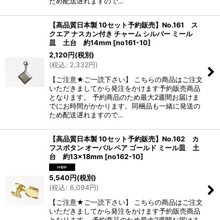
ため配送遅れますので…
【高品質日本製 10セット予約販売】No.161 ス
クエア ナスカン付き チャーム シルバー ミール
皿 土台 約14mm
[
no161-10
]
2,120
円
(税別)
(
税込
:
2,332
円
)
【ご注意★ご一読下さい】 こちらの商品はご注文
いただきましてから発注をかけます予約販売商品
となります。 予約商品のため最大2週間お届けま
でにお時間がかかります。同梱品も一緒に発送の
ため配送遅れますので…
【高品質日本製 10セット予約販売】No.162 カ
フスボタン オーバル ペア ゴールド ミール皿 土
台 約13×18mm
[
no162-10
]
5,540
円
(税別)
(
税込
:
6,094
円
)
【ご注意★ご一読下さい】 こちらの商品はご注文
いただきましてから発注をかけます予約販売商品
となります。 予約商品のため最大2週間お届けま