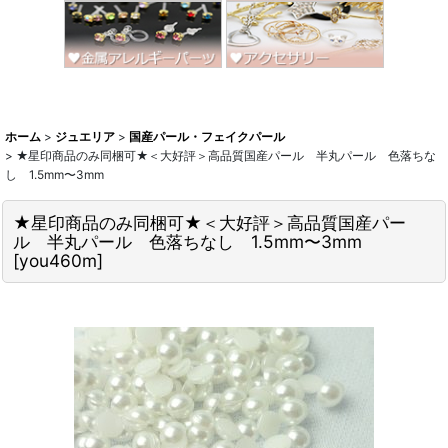
ホーム
>
ジュエリア
>
国産パール・フェイクパール
>
★星印商品のみ同梱可★＜大好評＞高品質国産パール 半丸パール 色落ちな
し 1.5mm〜3mm
★星印商品のみ同梱可★＜大好評＞高品質国産パー
ル 半丸パール 色落ちなし 1.5mm〜3mm
[
you460m
]