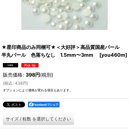
★星印商品のみ同梱可★＜大好評＞高品質国産パール
半丸パール 色落ちなし 1.5mm〜3mm
[
you460m
]
販売価格
:
398
円
(税別)
(
税込
:
438
円
)
オプションにより価格が変わる場合もあります。
Facebookでシェア
サイズ
/
粒数
を選択してください