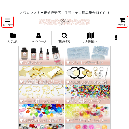
★スワロ122円～、UVレジン、デコパージュ、トールペイント、シルクスク
リーン激安★
スワロフスキー正規販売店 手芸・デコ用品総合卸ＹＯＵ
メニュー
カート
カテゴリ
マイページ
商品検索
ご利用案内