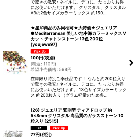
で驚きの激安♪ ネイルに、デコに、たっぷりお得
にお使いいただけます。 クリスタル、クリスタル
ABの2色サイズカラーミックス 約150…
★星印商品のみ同梱可★大特価★ジュエリア
●Mediterranean 美しい地中海カラーミックス V
カット チャトンストーン 13色 200粒
[
youjewe97
]
100
円
(税別)
(
税込
:
110
円
)
希望小売価格
:
598
円
在庫限り特別ご奉仕品です！ なんと約200粒入り
で驚きの激安♪ ネイルに、デコに、たっぷりお得
にお使いいただけます。 13色サイズカラーミック
ス 約200粒入り（グラム軽量のため多…
(26) ジュエリア 変則型 ティアドロップ 約
5×8mm クリスタル 高品質のガラスストーン 10
粒入り
[
2515
]
77
円
(税別)