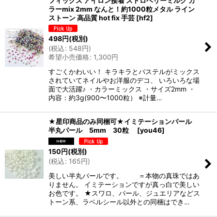
フィックス アイロン接着 ストロベリーミルク カ
ラーmix 2mm なんと！約1000粒メタル ライン
ストーン 高品質 hot fix 手芸
[
hf2
]
498
円
(税別)
(
税込
:
548
円
)
希望小売価格
:
1,300
円
すごくかわいい！ キラキラとパステルがミックス
されていてネイルやお洋服のデコ、 いろいろな場
面で大活躍♪ ・カラーミックス ・サイズ2mm ・
内容：約3g(900〜1000粒） ※計量…
★星印商品のみ同梱可★イミテーションパール
半丸パール 5mm 30粒
[
you46
]
150
円
(税別)
(
税込
:
165
円
)
美しい半丸パールです。 ＝本物の真珠ではあ
りません。 イミテーションですが真っ白で美しい
お色です。 ★スワロ、パール、ジュエリアなどス
トーン系、ラベルシール以外との同梱はでき…