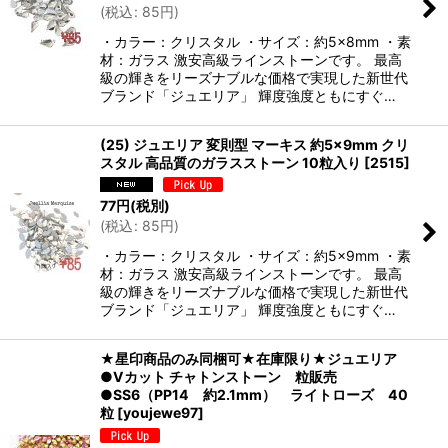
(
税込
:
85
円
)
・カラー：クリスタル ・サイズ：約5×8mm ・素
材：ガラス 激安高級ラインストーンです。 最高
級の輝きをリーズナブルな価格で実現した新世代
ブランド「ジュエリア」 輝度強度ともにすぐ…
(25) ジュエリア 変則型 マーキス 約5×9mm クリ
スタル 高品質のガラスストーン 10粒入り
[
2515
]
77
円
(税別)
(
税込
:
85
円
)
・カラー：クリスタル ・サイズ：約5×9mm ・素
材：ガラス 激安高級ラインストーンです。 最高
級の輝きをリーズナブルな価格で実現した新世代
ブランド「ジュエリア」 輝度強度ともにすぐ…
★星印商品のみ同梱可★在庫限り★ジュエリア
●Vカット チャトンストーン 粒販売
●SS6（PP14 約2.1mm） ライトローズ 40
粒
[
youjewe97
]