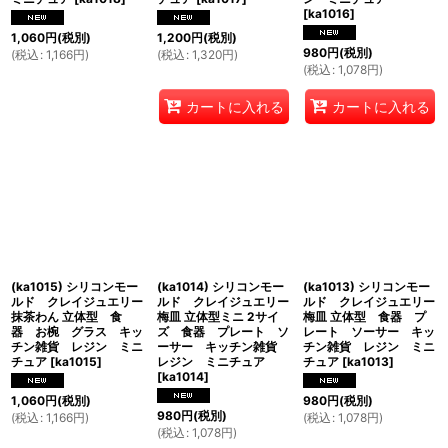
[
ka1016
]
1,060
円
(税別)
1,200
円
(税別)
980
円
(税別)
(
税込
:
1,166
円
)
(
税込
:
1,320
円
)
(
税込
:
1,078
円
)
カートに入れる
カートに入れる
(ka1015) シリコンモー
(ka1014) シリコンモー
(ka1013) シリコンモー
ルド クレイジュエリー
ルド クレイジュエリー
ルド クレイジュエリー
抹茶わん 立体型 食
梅皿 立体型ミニ 2サイ
梅皿 立体型 食器 プ
器 お椀 グラス キッ
ズ 食器 プレート ソ
レート ソーサー キッ
チン雑貨 レジン ミニ
ーサー キッチン雑貨
チン雑貨 レジン ミニ
チュア
[
ka1015
]
レジン ミニチュア
チュア
[
ka1013
]
[
ka1014
]
1,060
円
(税別)
980
円
(税別)
980
円
(税別)
(
税込
:
1,166
円
)
(
税込
:
1,078
円
)
(
税込
:
1,078
円
)