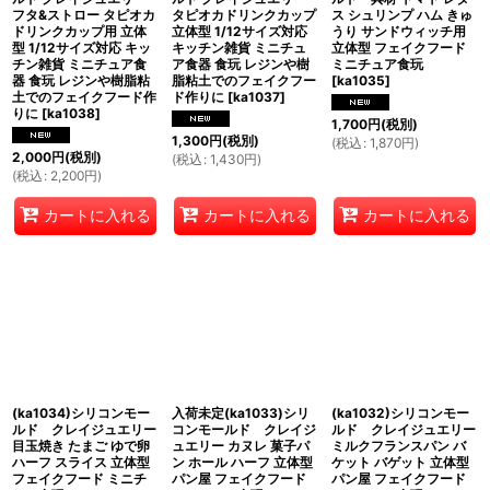
フタ&ストロー タピオカ
タピオカドリンクカップ
ス シュリンプ ハム きゅ
ドリンクカップ用 立体
立体型 1/12サイズ対応
うり サンドウィッチ用
型 1/12サイズ対応 キッ
キッチン雑貨 ミニチュ
立体型 フェイクフード
チン雑貨 ミニチュア食
ア食器 食玩 レジンや樹
ミニチュア食玩
器 食玩 レジンや樹脂粘
脂粘土でのフェイクフー
[
ka1035
]
土でのフェイクフード作
ド作りに
[
ka1037
]
りに
[
ka1038
]
1,700
円
(税別)
1,300
円
(税別)
(
税込
:
1,870
円
)
2,000
円
(税別)
(
税込
:
1,430
円
)
(
税込
:
2,200
円
)
カートに入れる
カートに入れる
カートに入れる
(ka1034)シリコンモー
入荷未定(ka1033)シリ
(ka1032)シリコンモー
ルド クレイジュエリー
コンモールド クレイジ
ルド クレイジュエリー
目玉焼き たまご ゆで卵
ュエリー カヌレ 菓子パ
ミルクフランスパン バ
ハーフ スライス 立体型
ン ホール ハーフ 立体型
ケット バゲット 立体型
フェイクフード ミニチ
パン屋 フェイクフード
パン屋 フェイクフード