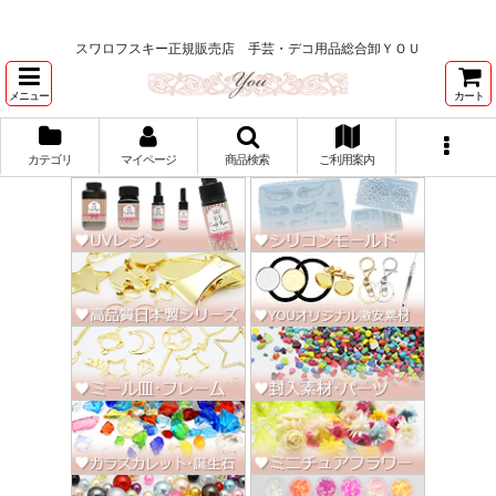
★スワロ122円～、UVレジン、デコパージュ、トールペイント、シルクスク
リーン激安★
スワロフスキー正規販売店 手芸・デコ用品総合卸ＹＯＵ
メニュー
カート
カテゴリ
マイページ
商品検索
ご利用案内