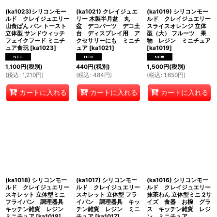
(ka1023)シリコンモー
(ka1021) クレイジュエ
(ka1019) シリコンモー
ルド クレイジュエリー
リー 木製半月盆 丸
ルド クレイジュエリー
山食ぱん パン トースト
盆 デコパーツ デコ土
スライスオレンジ 立体
立体型 サンドウィッチ
台 ディスプレイ用 ア
型（大） フルーツ 果
フェイクフード ミニチ
クセサリーにも ミニチ
物 レジン ミニチュア
ュア食玩
[
ka1023
]
ュア
[
ka1021
]
[
ka1019
]
1,100
円
(税別)
440
円
(税別)
1,500
円
(税別)
(
税込
:
1,210
円
)
(
税込
:
484
円
)
(
税込
:
1,650
円
)
カートに入れる
カートに入れる
カートに入れる
(ka1018) シリコンモー
(ka1017) シリコンモー
(ka1016) シリコンモー
ルド クレイジュエリー
ルド クレイジュエリー
ルド クレイジュエリー
スキレット 立体型ミニ
スキレット 立体型 フラ
抹茶わん 立体型ミニ 2サ
フライパン 調理器具
イパン 調理器具 キッ
イズ 食器 お椀 グラ
キッチン雑貨 レジン
チン雑貨 レジン ミニ
ス キッチン雑貨 レジ
ミニチュア
[
ka1018
]
チュア
[
ka1017
]
ン ミニチュア