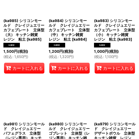
(ka985) シリコンモー
(ka984) シリコンモー
(ka983) シリコンモー
ルド クレイジュエリー
ルド クレイジュエリー
ルド クレイジュエリー
カフェプレート 立体型
カフェプレート 立体型
カフェプレート 立体型
（大） キッチン雑貨
（中） キッチン雑貨
（小） キッチン雑貨
レジン 粘土
[
ka985
]
レジン 粘土
[
ka984
]
レジン 粘土
[
ka983
]
1,500
円
(税別)
1,200
円
(税別)
1,000
円
(税別)
(
税込
:
1,650
円
)
(
税込
:
1,320
円
)
(
税込
:
1,100
円
)
カートに入れる
カートに入れる
カートに入れる
(ka981) シリコンモール
(ka980) シリコンモー
(ka979) シリコンモール
ド クレイジュエリー
ルド クレイジュエリー
ド クレイジュエリー
パフェグラス 立体型
ゴブレット 立体型（レ
デザートボウル 立体型
（レジン専用） キッチ
ジン専用） キッチン雑
キッチン雑貨 レジン