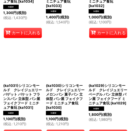
ュア食玩
[
ka1034
]
ミニチュア食玩
ミニチュア食玩
[
ka1033
]
[
ka1032
]
1,300
円
(税別)
1,400
円
(税別)
1,000
円
(税別)
(
税込
:
1,430
円
)
(
税込
:
1,540
円
)
(
税込
:
1,100
円
)
カートに入れる
カートに入れる
(ka1031)シリコンモー
(ka1030)シリコンモー
(ka1029)シリコンモー
ルド クレイジュエリー
ルド クレイジュエリー
ルド クレイジュエリー
バゲット バケット フラ
メロンパン 菓子パン 立
ベーグル パン 立体型 パ
ンスパン 立体型 パン屋
体型 パン屋 フェイクフ
ン屋 フェイクフード ミ
フェイクフード ミニチ
ード ミニチュア食玩
ニチュア食玩
[
ka1029
]
ュア食玩
[
ka1031
]
[
ka1030
]
1,800
円
(税別)
1,100
円
(税別)
1,100
円
(税別)
(
税込
:
1,980
円
)
(
税込
:
1,210
円
)
(
税込
:
1,210
円
)