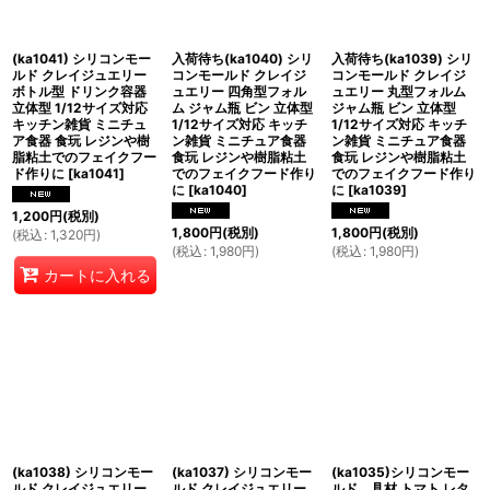
(ka1041) シリコンモー
入荷待ち(ka1040) シリ
入荷待ち(ka1039) シリ
ルド クレイジュエリー
コンモールド クレイジ
コンモールド クレイジ
ボトル型 ドリンク容器
ュエリー 四角型フォル
ュエリー 丸型フォルム
立体型 1/12サイズ対応
ム ジャム瓶 ビン 立体型
ジャム瓶 ビン 立体型
キッチン雑貨 ミニチュ
1/12サイズ対応 キッチ
1/12サイズ対応 キッチ
ア食器 食玩 レジンや樹
ン雑貨 ミニチュア食器
ン雑貨 ミニチュア食器
脂粘土でのフェイクフー
食玩 レジンや樹脂粘土
食玩 レジンや樹脂粘土
ド作りに
[
ka1041
]
でのフェイクフード作り
でのフェイクフード作り
に
[
ka1040
]
に
[
ka1039
]
1,200
円
(税別)
1,800
円
(税別)
1,800
円
(税別)
(
税込
:
1,320
円
)
(
税込
:
1,980
円
)
(
税込
:
1,980
円
)
カートに入れる
(ka1038) シリコンモー
(ka1037) シリコンモー
(ka1035)シリコンモー
ルド クレイジュエリー
ルド クレイジュエリー
ルド 具材 トマト レタ