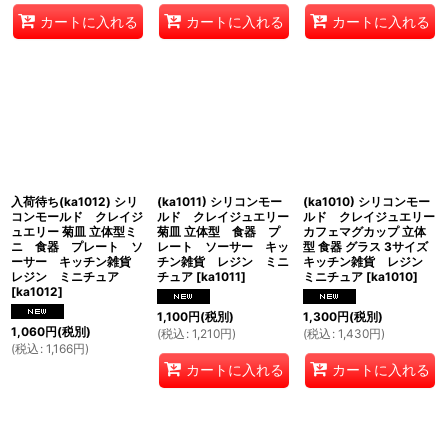
カートに入れる
カートに入れる
カートに入れる
入荷待ち(ka1012) シリ
(ka1011) シリコンモー
(ka1010) シリコンモー
コンモールド クレイジ
ルド クレイジュエリー
ルド クレイジュエリー
ュエリー 菊皿 立体型ミ
菊皿 立体型 食器 プ
カフェマグカップ 立体
ニ 食器 プレート ソ
レート ソーサー キッ
型 食器 グラス 3サイズ
ーサー キッチン雑貨
チン雑貨 レジン ミニ
キッチン雑貨 レジン
レジン ミニチュア
チュア
[
ka1011
]
ミニチュア
[
ka1010
]
[
ka1012
]
1,100
円
(税別)
1,300
円
(税別)
1,060
円
(税別)
(
税込
:
1,210
円
)
(
税込
:
1,430
円
)
(
税込
:
1,166
円
)
カートに入れる
カートに入れる