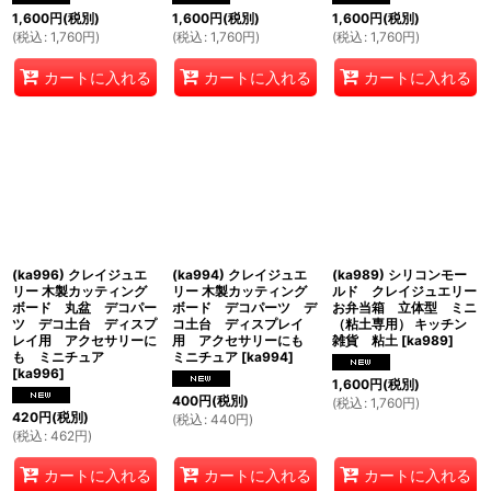
1,600
円
(税別)
1,600
円
(税別)
1,600
円
(税別)
(
税込
:
1,760
円
)
(
税込
:
1,760
円
)
(
税込
:
1,760
円
)
カートに入れる
カートに入れる
カートに入れる
(ka996) クレイジュエ
(ka994) クレイジュエ
(ka989) シリコンモー
リー 木製カッティング
リー 木製カッティング
ルド クレイジュエリー
ボード 丸盆 デコパー
ボード デコパーツ デ
お弁当箱 立体型 ミニ
ツ デコ土台 ディスプ
コ土台 ディスプレイ
（粘土専用） キッチン
レイ用 アクセサリーに
用 アクセサリーにも
雑貨 粘土
[
ka989
]
も ミニチュア
ミニチュア
[
ka994
]
[
ka996
]
1,600
円
(税別)
400
円
(税別)
(
税込
:
1,760
円
)
420
円
(税別)
(
税込
:
440
円
)
(
税込
:
462
円
)
カートに入れる
カートに入れる
カートに入れる