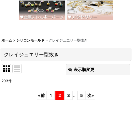
ホーム
>
シリコンモールド
>
クレイジュエリー型抜き
クレイジュエリー型抜き
表示順変更
閉じる
293
件
表示数
:
«
前
1
2
3
...
5
次
»
並び順
:
絞り込む