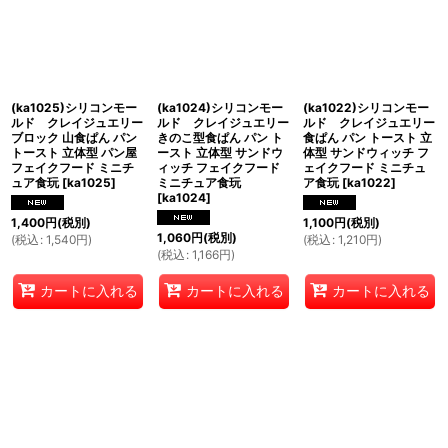
(ka1025)シリコンモー
(ka1024)シリコンモー
(ka1022)シリコンモー
ルド クレイジュエリー
ルド クレイジュエリー
ルド クレイジュエリー
ブロック 山食ぱん パン
きのこ型食ぱん パン ト
食ぱん パン トースト 立
トースト 立体型 パン屋
ースト 立体型 サンドウ
体型 サンドウィッチ フ
フェイクフード ミニチ
ィッチ フェイクフード
ェイクフード ミニチュ
ュア食玩
[
ka1025
]
ミニチュア食玩
ア食玩
[
ka1022
]
[
ka1024
]
1,400
円
(税別)
1,100
円
(税別)
1,060
円
(税別)
(
税込
:
1,540
円
)
(
税込
:
1,210
円
)
(
税込
:
1,166
円
)
カートに入れる
カートに入れる
カートに入れる