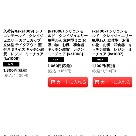
入荷待ち(ka1009) シリ
(ka1008) シリコンモー
(ka1007) シリコンモー
コンモールド クレイジ
ルド クレイジュエリー
ルド クレイジュエリー
ュエリー カフェカップ
亀甲わん 立体型ミニ お
亀甲わん 立体型 お吸
立体型 テイクアウト 蓋
吸い物 お椀 和食器
い物 お椀 和食器 キ
付き 3サイズ キッチン雑
キッチン雑貨 レジン
ッチン雑貨 レジン ミ
貨 レジン ミニチュア
ミニチュア
[
ka1008
]
ニチュア
[
ka1007
]
[
ka1009
]
1,060
円
(税別)
1,100
円
(税別)
1,300
円
(税別)
(
税込
:
1,166
円
)
(
税込
:
1,210
円
)
(
税込
:
1,430
円
)
カートに入れる
カートに入れる