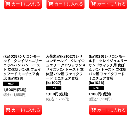
カートに入れる
カートに入れる
カートに入れる
(ka1028)シリコンモー
入荷未定(ka1027)シリ
(ka1026)シリコンモー
ルド クレイジュエリー
コンモールド クレイジ
ルド クレイジュエリー
コッペパン パン トース
ュエリー クロワッサン 4
サンドウィッチ用 食ぱ
ト 立体型 パン屋 フェイ
サイズ パン トースト 立
ん パン トースト 立体型
クフード ミニチュア食
体型 パン屋 フェイクフ
パン屋 フェイクフード
玩
[
ka1028
]
ード ミニチュア食玩
ミニチュア食玩
[
ka1027
]
[
ka1026
]
1,500
円
(税別)
1,150
円
(税別)
1,100
円
(税別)
(
税込
:
1,650
円
)
(
税込
:
1,265
円
)
(
税込
:
1,210
円
)
カートに入れる
カートに入れる