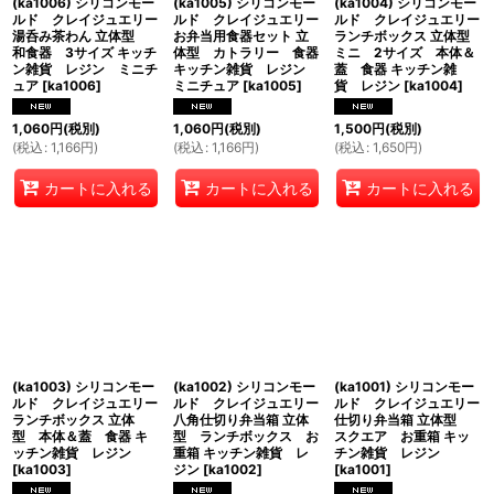
(ka1006) シリコンモー
(ka1005) シリコンモー
(ka1004) シリコンモー
ルド クレイジュエリー
ルド クレイジュエリー
ルド クレイジュエリー
湯呑み茶わん 立体型
お弁当用食器セット 立
ランチボックス 立体型
和食器 3サイズ キッチ
体型 カトラリー 食器
ミニ 2サイズ 本体＆
ン雑貨 レジン ミニチ
キッチン雑貨 レジン
蓋 食器 キッチン雑
ュア
[
ka1006
]
ミニチュア
[
ka1005
]
貨 レジン
[
ka1004
]
1,060
円
(税別)
1,060
円
(税別)
1,500
円
(税別)
(
税込
:
1,166
円
)
(
税込
:
1,166
円
)
(
税込
:
1,650
円
)
カートに入れる
カートに入れる
カートに入れる
(ka1003) シリコンモー
(ka1002) シリコンモー
(ka1001) シリコンモー
ルド クレイジュエリー
ルド クレイジュエリー
ルド クレイジュエリー
ランチボックス 立体
八角仕切り弁当箱 立体
仕切り弁当箱 立体型
型 本体＆蓋 食器 キ
型 ランチボックス お
スクエア お重箱 キッ
ッチン雑貨 レジン
重箱 キッチン雑貨 レ
チン雑貨 レジン
[
ka1003
]
ジン
[
ka1002
]
[
ka1001
]