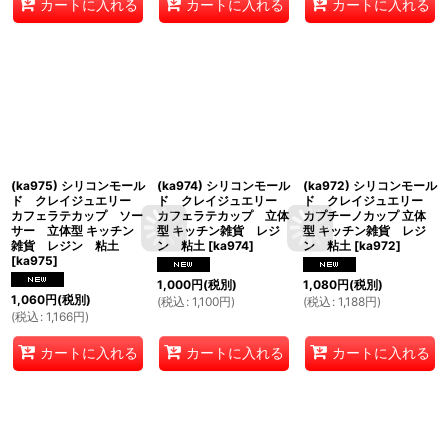
カートに入れる
カートに入れる
カートに入れる
(ka975) シリコンモール
(ka974) シリコンモール
(ka972) シリコンモール
ド クレイジュエリー
ド クレイジュエリー
ド クレイジュエリー
カフェラテカップ ソー
カフェラテカップ 立体
カプチーノカップ 立体
サー 立体型 キッチン
型 キッチン雑貨 レジ
型 キッチン雑貨 レジ
雑貨 レジン 粘土
ン 粘土
[
ka974
]
ン 粘土
[
ka972
]
[
ka975
]
1,000
円
(税別)
1,080
円
(税別)
1,060
円
(税別)
(
税込
:
1,100
円
)
(
税込
:
1,188
円
)
(
税込
:
1,166
円
)
カートに入れる
カートに入れる
カートに入れる