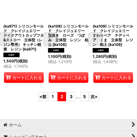
(ka971) シリコンモール
(ka108) シリコンモール
(ka109) シリコンモール
ド クレイジュエリー
ド クレイジュエリー
ド クレイジュエリー
テイクアウトカップフタ
型抜き ローズ つぼ
すわりベア テディベ
&ストロー 立体型（レ
み 立体型 レジン 粘
ア くま 立体型 レジ
ジン専用） キッチン雑
土
[
ka108
]
ン 粘土
[
ka109
]
貨 レジン
[
ka971
]
1,100
円
(税別)
1,280
円
(税別)
1,550
円
(税別)
(
税込
:
1,210
円
)
(
税込
:
1,408
円
)
(
税込
:
1,705
円
)
カートに入れる
カートに入れる
カートに入れる
«
前
1
2
3
...
5
次
»
ホーム
ショッピングカート