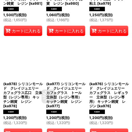
ン雑貨 レジン
[
ka981
]
貨 レジン
[
ka980
]
粘土
[
ka979
]
1,500
円
(税別)
1,060
円
(税別)
1,250
円
(税別)
(
税込
:
1,650
円
)
(
税込
:
1,166
円
)
(
税込
:
1,375
円
)
カートに入れる
カートに入れる
カートに入れる
(ka978) シリコンモール
(ka977) シリコンモール
(ka976) シリコンモール
ド クレイジュエリー
ド クレイジュエリー
ド クレイジュエリー
カフェグラス広口 立体
カフェグラス トール
カフェグラス レギュラ
型（レジン専用） キッ
立体型（レジン専用）
ー 立体型（レジン専
チン雑貨 レジン
キッチン雑貨 レジン
用） キッチン雑貨 レ
[
ka978
]
[
ka977
]
ジン
[
ka976
]
1,200
円
(税別)
1,200
円
(税別)
1,200
円
(税別)
(
税込
:
1,320
円
)
(
税込
:
1,320
円
)
(
税込
:
1,320
円
)