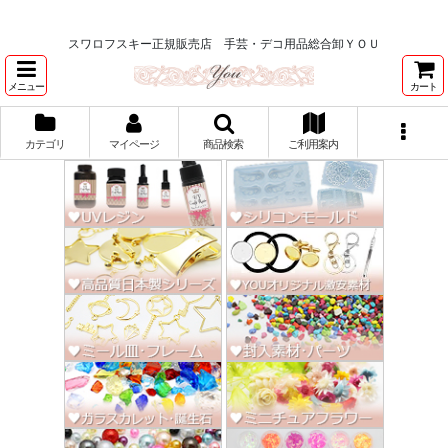
★スワロ122円～、UVレジン、デコパージュ、トールペイント、シルクスク
リーン激安★
スワロフスキー正規販売店 手芸・デコ用品総合卸ＹＯＵ
メニュー
カート
カテゴリ
マイページ
商品検索
ご利用案内