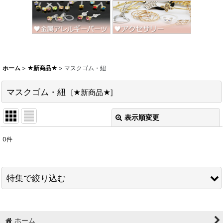
ホーム
>
★新商品★
>
マスクゴム・紐
マスクゴム・紐
[
★新商品★
]
表示順変更
閉じる
0
件
表示数
:
並び順
:
特集で絞り込む
絞り込む
スワロ＆ストーン大特価
ホーム